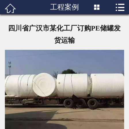

工程案例


首页

关于我们
四川省广汉市某化工厂订购PE储罐发
产品展示
货运输
工程案例
服务中心
新闻资讯
工厂设备
联系我们
客户感言