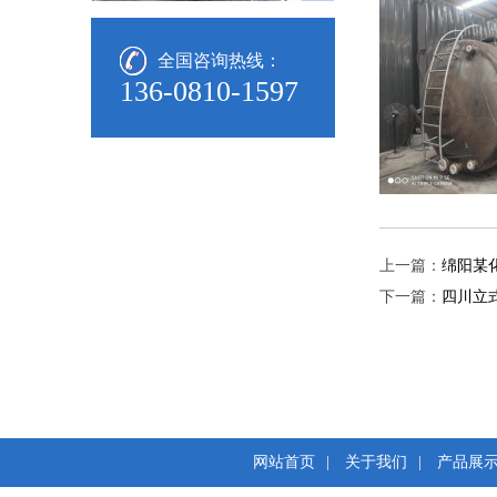
钢衬PO储罐
钢衬pe储罐
全国咨询热线：
136-0810-1597
钢衬四氟(ptfe)储罐
钢衬四氟储罐
上一篇：
绵阳某
下一篇：
四川立
网站首页
|
关于我们
|
产品展