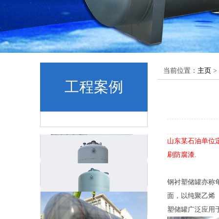
卧式钢衬PE储罐
当前位置：
主页
>
工程案例
硝酸储罐
立式钢衬PE储罐
山东某石油单位定
盐酸储罐
刷防腐漆.
浓硫酸储罐
钢衬塑储罐亦称
面，以纯聚乙烯
钢衬PP储罐
塑储罐广泛应用