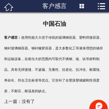

客户感言


首页

关于我们
中国石油
产品展示
客户感言：
使用性能大大优于传统的玻璃钢容器、塑料焊接容器、
工程案例
钢衬玻璃钢容器、钢衬橡胶容器，是大多数化工等液体理想的储存
服务中心
和运输设备，在相当大的范围内可取代不锈钢、镍、钛等材料制
新闻资讯
品。具有无焊接缝、不渗漏、无毒性、抗老化、抗冲击、耐腐蚀、
寿命长、符合卫生标准等优点。它弥补了全塑滚塑储罐刚性强度
工厂设备
差，不耐压，耐温差的缺点。
联系我们
上一篇：没有了
客户感言