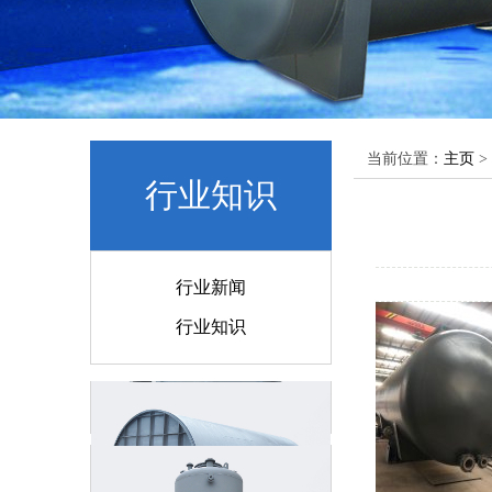
当前位置：
主页
>
行业知识
卧式钢衬PE储罐
行业新闻
行业知识
钢衬四氟储罐
硝酸储罐
立式钢衬PE储罐