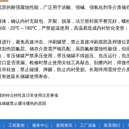
优异的耐强腐蚀性能，广泛用于浓酸、强碱、强氧化剂等介质储
。
罐体，确认内衬无鼓包、开裂、脱落，法兰密封面平整完好，螺
制在-20℃～180℃，严禁超温使用，高温易造成内衬软化变形
慢进行，避免高速冲击、冲刷罐壁，禁止直接冲刷底部及焊缝位
擦划伤四氟层。储存介质需严格匹配，虽四氟耐腐蚀性极强，但
力，常压储罐严禁承压使用，带压储罐不得超压、负压运行，负
管口是否泄漏。检修时禁止使用尖锐工具敲击、刮擦内衬，焊接
轻吊轻放，禁止碰撞、摔砸，防止内衬受损。长期停用需排空介
可有效延长储罐使用寿命。
罐的特点特性及日常使用注意事项
氟储罐禁止骤冷骤热的原因
示
|
工程案例
|
服务中心
|
新闻资讯
|
工厂设备
|
联系我们
|