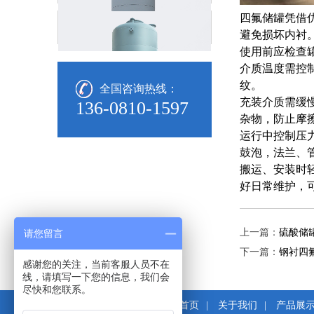
四氟储罐凭借
盐酸储罐
避免损坏内衬
使用前应检查
浓硫酸储罐
介质温度需控
纹。
全国咨询热线：
充装介质需缓
钢衬PP储罐
136-0810-1597
杂物，防止摩
运行中控制压
钢衬PO储罐
鼓泡，法兰、
搬运、安装时
钢衬pe储罐
好日常维护，
钢衬四氟储罐
上一篇：
硫酸储
请您留言
下一篇：
钢衬四
感谢您的关注，当前客服人员不在
线，请填写一下您的信息，我们会
尽快和您联系。
网站首页
|
关于我们
|
产品展