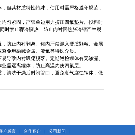
存，但其材质特性特殊，使用时需严格遵守规范，
栓均匀紧固，严禁单边用力挤压四氟垫片。投料时
；同时禁止骤冷骤热，防止内衬因热胀冷缩产生裂
置，防止内衬剥离。罐内严禁混入硬质颗粒、金属
应避免熔融碱金属、液氟等特殊介质。
压易导致内衬吸瘪脱落。定期巡检罐体有无渗漏、
作业需远离罐体，防止高温灼伤四氟层。
质，清洗干燥后封闭管口，避免潮气腐蚀钢体，做
客户感言
|
合作客户
|
公司新闻
|